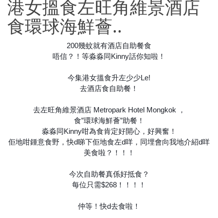
港女搵食左旺角維景酒店
食環球海鮮薈..
200幾蚊就有酒店自助餐食
唔信？！等淼淼同Kinny話你知啦！
今集港女搵食升左少少Le!
去酒店食自助餐！
去左旺角維景酒店 Metropark Hotel Mongkok ，
食”環球海鮮薈”助餐！
淼淼同Kinny咁為食肯定好開心，好興奮！
佢地咁鍾意食野，快d睇下佢地食左d咩，同埋會向我地介紹d咩
美食啦？！！！
今次自助餐真係好抵食？
每位只需$268！！！！
仲等！快d去食啦！